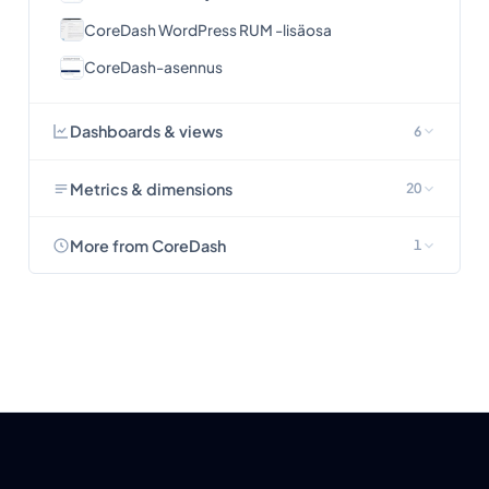
CoreDash WordPress RUM -lisäosa
CoreDash-asennus
Dashboards & views
6
Metrics & dimensions
20
More from CoreDash
1