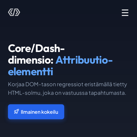
☰
Core/Dash-
dimensio:
Attribuutio-
elementti
Korjaa DOM-tason regressiot eristämällä tietty
HTML-solmu, joka on vastuussa tapahtumasta.
Ilmainen kokeilu