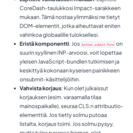
CoreDash-taulukkosi Impact-sarakkeen
mukaan. Tämä nostaa ylimmäksi ne tietyt
DOM-elementit, jotka aiheuttavat eniten
vahinkoa globaalille tuloksellesi.
Eristä komponentti
: Jos
on
button.submit-form
suurin syyllinen INP-arvoosi, voit lopettaa
yleisen JavaScript-bundlen tutkimisen ja
keskittyä kokonaan kyseisen painikkeen
onsubmit-käsittelijöihin.
Vahvista korjaus
: Kun olet julkaissut
korjauksen (esim. varaamalla tilaa
mainospaikalle), seuraa CLS:n attribuutio-
elementtiä. Jos tietty solmu putoaa
listalta, korjaus toimi. Jos solmu pysyy,
mutta tulos paranee hieman, olet