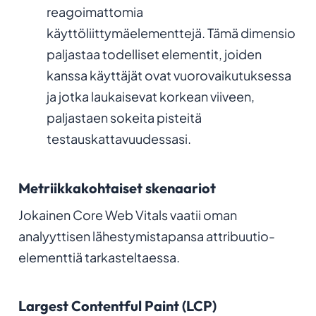
reagoimattomia
käyttöliittymäelementtejä. Tämä dimensio
paljastaa todelliset elementit, joiden
kanssa käyttäjät ovat vuorovaikutuksessa
ja jotka laukaisevat korkean viiveen,
paljastaen sokeita pisteitä
testauskattavuudessasi.
Metriikkakohtaiset skenaariot
Jokainen Core Web Vitals vaatii oman
analyyttisen lähestymistapansa attribuutio-
elementtiä tarkasteltaessa
.
Largest Contentful Paint (LCP)