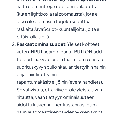
näitä elementtejä odottaen palautetta
(kuten lightboxia tai zoomausta), jota ei
joko ole olemassa tai joka suorittaa
raskaita JavaScript-kuuntelijoita, joita ei
pitäisi olla siellä.
Raskaat ominaisuudet
: Yleiset kohteet,
kuten INPUT.search-bar tai BUTTON.add-
to-cart, näkyvät usein täällä. Tämä eristää
suorituskyvyn pullonkaulan tiettyihin näihin
ohjaimiin liitettyihin
tapahtumakäsittelijöihin (event handlers).
Se vahvistaa, että viive ei ole yleistä sivun
hitautta, vaan tiettyyn ominaisuuteen
sidottu laskennallinen kustannus (esim.
haun automaattisen täydennyksen skripti,