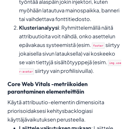
työntää alaspäin jokin injektori, kuten
myöhään latautuva mainospaikka, banneri
tai vaihdettava fonttitiedosto.
Klusterianalyysi
: Ryhmittelemällä näitä
attribuutioita voit nähdä, onko asettelun
epävakaus systeemistä (esim.
siirtyy
footer
jokaisella sivun latauksella) vai koskeeko
se vain tiettyjä sisältötyyppejä (esim.
img.use
siirtyy vain profiilisivuilla).
r-avatar
Core Web Vitals -metriikoiden
parantaminen elementeittäin
Käytä attribuutio-elementin dimensioita
priorisoidaksesi kehitysbacklogiasi
käyttäjävaikutuksen perusteella.
Lajittele vaikutuksen mukaan
: Lajittele