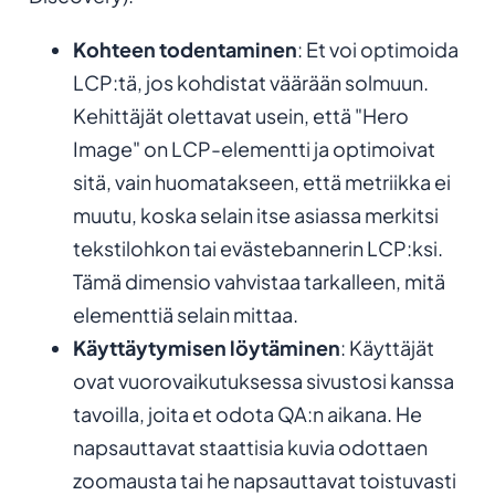
Kohteen todentaminen
: Et voi optimoida
LCP:tä, jos kohdistat väärään solmuun.
Kehittäjät olettavat usein, että "Hero
Image" on LCP-elementti ja optimoivat
sitä, vain huomatakseen, että metriikka ei
muutu, koska selain itse asiassa merkitsi
tekstilohkon tai evästebannerin LCP:ksi.
Tämä dimensio vahvistaa tarkalleen, mitä
elementtiä selain mittaa.
Käyttäytymisen löytäminen
: Käyttäjät
ovat vuorovaikutuksessa sivustosi kanssa
tavoilla, joita et odota QA:n aikana. He
napsauttavat staattisia kuvia odottaen
zoomausta tai he napsauttavat toistuvasti