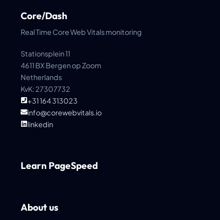
Core/Dash
Real Time Core Web Vitals monitoring
Stationsplein 11
4611 BX Bergen op Zoom
Netherlands
KvK: 27307732
+31 164 313023
info@corewebvitals.io
linkedin
Learn PageSpeed
About us