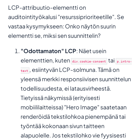
LCP-attribuutio-elementti on
auditointityökalusi "resurssiprioriteetille". Se
vastaa kysymykseen:
Onko näytön suurin
elementti se, miksi sen suunnittelin?
"Odottamaton" LCP
: Näet usein
elementtien, kuten
tai
div.cookie-consent
p.intro-
, esiintyvän LCP-solmuna. Tämä on
text
yleensä merkki responsiivisen suunnittelun
todellisuudesta, ei latausvirheestä.
Tietyissä näkymissä (erityisesti
mobiililaitteissa) "Hero Image" saatetaan
renderöidä tekstilohkoa pienempänä tai
työntää kokonaan sivun taitteen
alapuolelle. Jos tekstilohko vie fyysisesti