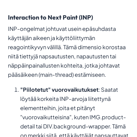
Interaction to Next Paint (INP)
INP-ongelmat johtuvat usein epäsuhdasta
käyttäjän aikeen ja käyttöliittymän
reagointikyvyn välillä. Tämä dimensio korostaa
niitä tiettyjä napsautusten, napautusten tai
näppäinpainallusten kohteita, jotka johtavat
pääsäikeen (main-thread) estämiseen.
"Piilotetut" vuorovaikutukset
: Saatat
löytää korkeita INP-arvoja liitettynä
elementteihin, joita et pitänyt
"vuorovaikutteisina", kuten IMG.product-
detail tai DIV.background-wrapper. Tämä
on merkki siitä, että käyttäjät napsauttavat