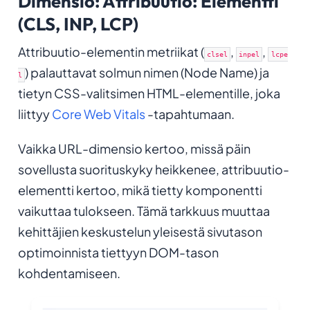
Dimensio: Attribuutio: Elementti
(CLS, INP, LCP
)
Attribuutio-elementin metriikat (
,
,
clsel
inpel
lcpe
) palauttavat solmun nimen (Node Name) ja
l
tietyn CSS-valitsimen HTML-elementille, joka
liittyy
Core Web Vitals
-tapahtumaan.
Vaikka URL-dimensio kertoo, missä päin
sovellusta suorituskyky heikkenee, attribuutio-
elementti kertoo, mikä tietty komponentti
vaikuttaa tulokseen. Tämä tarkkuus muuttaa
kehittäjien keskustelun yleisestä sivutason
optimoinnista tiettyyn DOM-tason
kohdentamiseen.