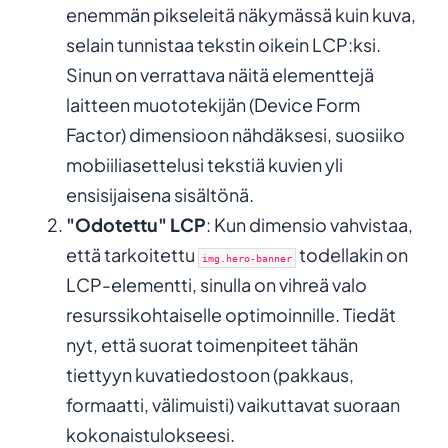
enemmän pikseleitä näkymässä kuin kuva,
selain tunnistaa tekstin oikein LCP:ksi.
Sinun on verrattava näitä elementtejä
laitteen muototekijän (Device Form
Factor) dimensioon nähdäksesi, suosiiko
mobiiliasettelusi tekstiä kuvien yli
ensisijaisena sisältönä.
"Odotettu" LCP
: Kun dimensio vahvistaa,
että tarkoitettu
todellakin on
img.hero-banner
LCP-elementti, sinulla on vihreä valo
resurssikohtaiselle optimoinnille. Tiedät
nyt, että suorat toimenpiteet tähän
tiettyyn kuvatiedostoon (pakkaus,
formaatti, välimuisti) vaikuttavat suoraan
kokonaistulokseesi.