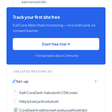
elementeittäin
Track your first site free
Full Core Web Vitals monitoring — no credit card, no
consent banner.
Start free trial
Setup takes about 2 minutes
RELATED RESOURCES
Set-up
5
Salli CoreDash-hakubotti CDN:ssäsi
Hälytykset ja ilmoitukset
CoreDashin edistyneet asetusvaihtoehdot