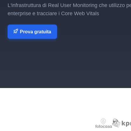
L'infrastruttura di Real User Monitoring che utilizzo pe
enterprise e tracciare i Core Web Vitals
Prova gratuita