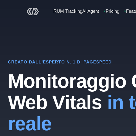
RUM Tracking
AI Agent
Pricing
Feat
▾
▾
CREATO DALL'ESPERTO N. 1 DI PAGESPEED
Monitoraggio 
Web Vitals
in
reale