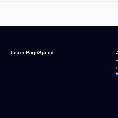
Learn PageSpeed
T
P