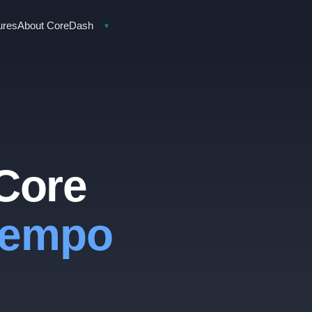
ures
About CoreDash
▾
Core
 tempo