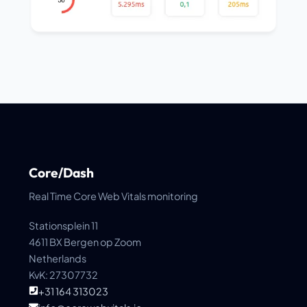
Core/Dash
Real Time Core Web Vitals monitoring
Stationsplein 11
4611 BX Bergen op Zoom
Netherlands
KvK: 27307732
+31 164 313023