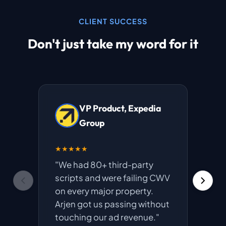
CLIENT SUCCESS
Don't just take my word for it
VP Product, Expedia
Group
★★★★★
★★★
"We had 80+ third-party
"We 
scripts and were failing CWV
perf
on every major property.
sprin
Arjen got us passing without
our p
touching our ad revenue."
regre