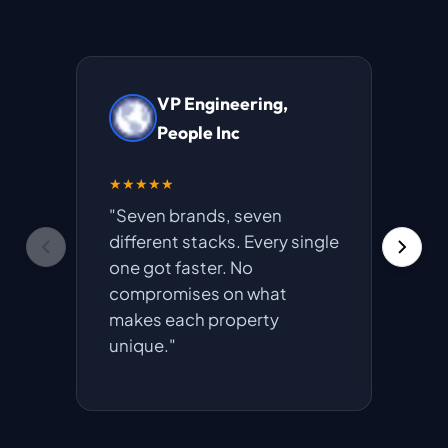
VP Engineering,
People Inc
★★★★★
★★★
"Seven brands, seven
45% r
different stacks. Every single
time 
one got faster. No
mark
compromises on what
440m
makes each property
Foto
unique."
wrote
web.