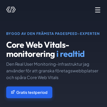
☰
BYGGD AV DEN FRÄMSTA PAGESPEED-EXPERTEN
Core Web Vitals-
monitorering
i realtid
Den Real User Monitoring-infrastruktur jag
Sarah
10:42 AM
använder för att granska företagswebbplatser
S
Guys, marketing is complaining about
och spåra Core Web Vitals
slow load times again. Lighthouse score
is 95 though? 😕
Gratis testperiod
Mike
10:45 AM
M
Lighthouse is just lab data. It doesn't
show what real users are seeing on their