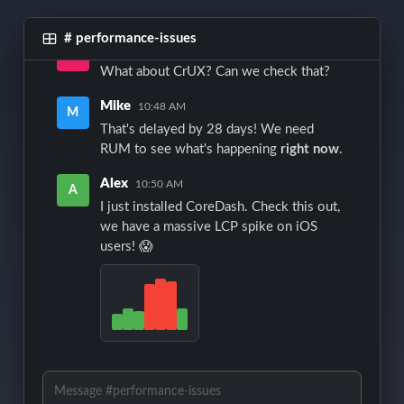
devices.
# performance-issues
Sarah
10:46 AM
S
What about CrUX? Can we check that?
Mike
10:48 AM
M
That's delayed by 28 days! We need
RUM to see what's happening
right now
.
Alex
10:50 AM
A
I just installed CoreDash. Check this out,
we have a massive LCP spike on iOS
users! 😱
Message #performance-issues