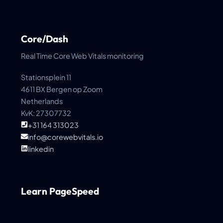
Core/Dash
Real Time Core Web Vitals monitoring
Stationsplein 11
4611 BX Bergen op Zoom
Netherlands
KvK: 27307732
+31 164 313023
info@corewebvitals.io
linkedin
Learn PageSpeed