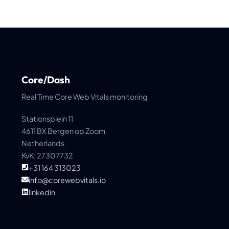
Core/Dash
Real Time Core Web Vitals monitoring
Stationsplein 11
4611 BX Bergen op Zoom
Netherlands
KvK: 27307732
+31 164 313023
info@corewebvitals.io
linkedin