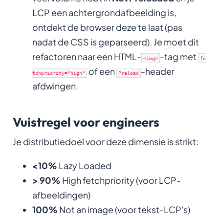
LCP een achtergrondafbeelding is,
ontdekt de browser deze te laat (pas
nadat de CSS is geparseerd). Je moet dit
refactoren naar een HTML-
-tag met
<img>
fe
of een
-header
tchpriority="high"
Preload
afdwingen.
Vuistregel voor engineers
Je distributiedoel voor deze dimensie is strikt:
<10%
Lazy Loaded
> 90%
High fetchpriority (voor LCP-
afbeeldingen)
100%
Not an image (voor tekst-LCP's)