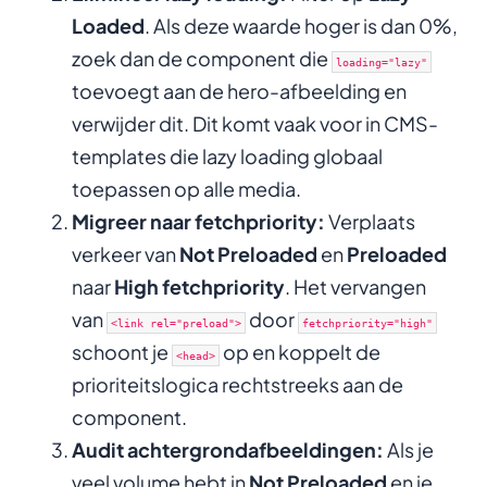
Loaded
. Als deze waarde hoger is dan 0%,
zoek dan de component die
loading="lazy"
toevoegt aan de hero-afbeelding en
verwijder dit. Dit komt vaak voor in CMS-
templates die lazy loading globaal
toepassen op alle media.
Migreer naar fetchpriority:
Verplaats
verkeer van
Not Preloaded
en
Preloaded
naar
High fetchpriority
. Het vervangen
van
door
<link rel="preload">
fetchpriority="high"
schoont je
op en koppelt de
<head>
prioriteitslogica rechtstreeks aan de
component.
Audit achtergrondafbeeldingen:
Als je
veel volume hebt in
Not Preloaded
en je