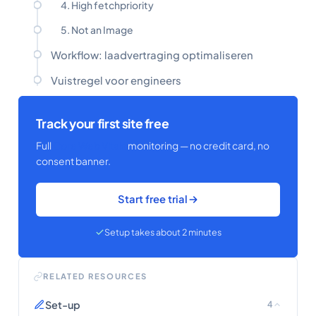
4. High fetchpriority
5. Not an Image
Workflow: laadvertraging optimaliseren
Vuistregel voor engineers
Track your first site free
Full
Core Web Vitals
monitoring — no credit card, no
consent banner.
Start free trial
Setup takes about 2 minutes
RELATED RESOURCES
Set-up
4