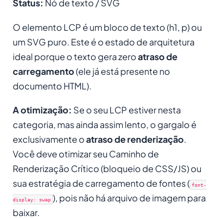
Status:
Nó de texto / SVG
O elemento LCP é um bloco de texto (h1, p) ou
um SVG puro. Este é o estado de arquitetura
ideal porque o texto gera zero
atraso de
carregamento
(ele já está presente no
documento HTML).
A otimização:
Se o seu LCP estiver nesta
categoria, mas ainda assim lento, o gargalo é
exclusivamente o
atraso de renderização
.
Você deve otimizar seu Caminho de
Renderização Crítico (bloqueio de CSS/JS) ou
sua estratégia de carregamento de fontes (
font-
), pois não há arquivo de imagem para
display: swap
baixar.