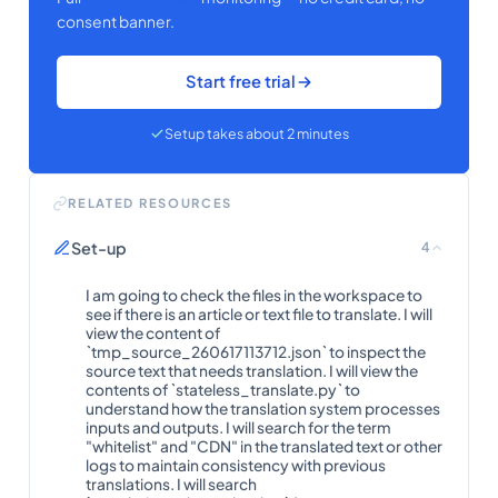
consent banner.
Start free trial
Setup takes about 2 minutes
RELATED RESOURCES
Set-up
4
I am going to check the files in the workspace to
see if there is an article or text file to translate. I will
view the content of
`tmp_source_260617113712.json` to inspect the
source text that needs translation. I will view the
contents of `stateless_translate.py` to
understand how the translation system processes
inputs and outputs. I will search for the term
"whitelist" and "CDN" in the translated text or other
logs to maintain consistency with previous
translations. I will search