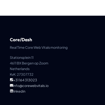
Core/Dash
Real Time Core Web Vitals monitoring
Stationsplein 11
4611 BX Bergen op Zoom
Netherlands
KvK: 27307732
+31 164 313023
info@corewebvitals.io
linkedin