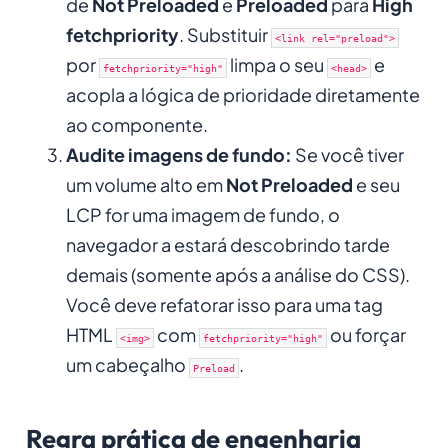
de
Not Preloaded
e
Preloaded
para
High
fetchpriority
. Substituir
<link rel="preload">
por
limpa o seu
e
fetchpriority="high"
<head>
acopla a lógica de prioridade diretamente
ao componente.
Audite imagens de fundo:
Se você tiver
um volume alto em
Not Preloaded
e seu
LCP for uma imagem de fundo, o
navegador a estará descobrindo tarde
demais (somente após a análise do CSS).
Você deve refatorar isso para uma tag
HTML
com
ou forçar
<img>
fetchpriority="high"
um cabeçalho
.
Preload
Regra prática de engenharia