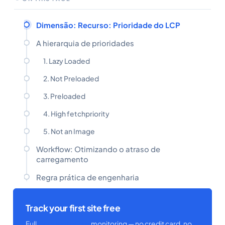
Dimensão: Recurso: Prioridade do LCP
A hierarquia de prioridades
1. Lazy Loaded
2. Not Preloaded
3. Preloaded
4. High fetchpriority
5. Not an Image
Workflow: Otimizando o atraso de
carregamento
Regra prática de engenharia
Track your first site free
Full
Core Web Vitals
monitoring — no credit card, no