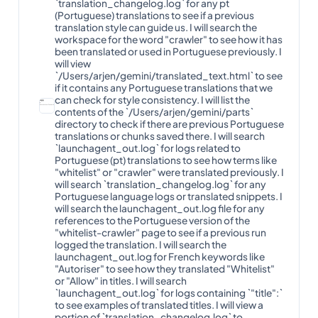
`translation_changelog.log` for any pt
(Portuguese) translations to see if a previous
translation style can guide us. I will search the
workspace for the word "crawler" to see how it has
been translated or used in Portuguese previously. I
will view
`/Users/arjen/gemini/translated_text.html` to see
if it contains any Portuguese translations that we
can check for style consistency. I will list the
contents of the `/Users/arjen/gemini/parts`
directory to check if there are previous Portuguese
translations or chunks saved there. I will search
`launchagent_out.log` for logs related to
Portuguese (pt) translations to see how terms like
"whitelist" or "crawler" were translated previously. I
will search `translation_changelog.log` for any
Portuguese language logs or translated snippets. I
will search the launchagent_out.log file for any
references to the Portuguese version of the
"whitelist-crawler" page to see if a previous run
logged the translation. I will search the
launchagent_out.log for French keywords like
"Autoriser" to see how they translated "Whitelist"
or "Allow" in titles. I will search
`launchagent_out.log` for logs containing `"title":`
to see examples of translated titles. I will view a
portion of `translation_changelog.log` to