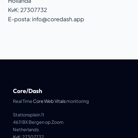
Hollanda
KvK: 27307732
E-posta: info@coredash.app
Core/Dash
Real Time
Core Web Vitals
monitoring
Stationsplein 11
4611 BX Bergen op Zoom
Netherlands
KvK: 27307732