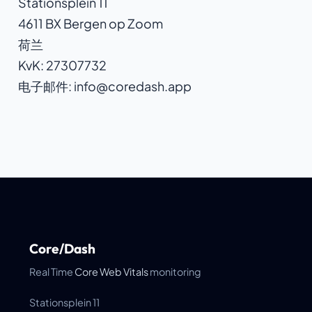
Stationsplein 11
4611 BX Bergen op Zoom
荷兰
KvK: 27307732
电子邮件: info@coredash.app
Core/Dash
Real Time
Core Web Vitals
monitoring
Stationsplein 11