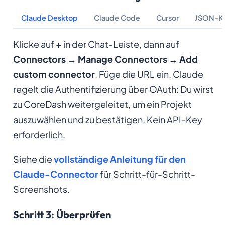
Claude Desktop
Claude Code
Cursor
JSON-Ko
Klicke auf
+
in der Chat-Leiste, dann auf
Connectors
→
Manage Connectors
→
Add
custom connector
. Füge die URL ein. Claude
regelt die Authentifizierung über OAuth: Du wirst
zu CoreDash weitergeleitet, um ein Projekt
auszuwählen und zu bestätigen. Kein API-Key
erforderlich.
Siehe die
vollständige Anleitung für den
Claude-Connector
für Schritt-für-Schritt-
Screenshots.
Schritt 3: Überprüfen