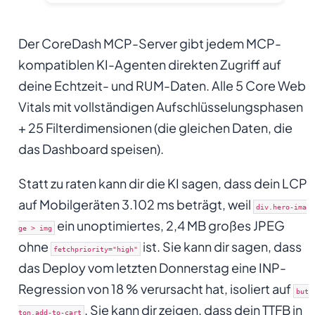
Der CoreDash MCP-Server gibt jedem MCP-
kompatiblen KI-Agenten direkten Zugriff auf
deine Echtzeit- und RUM-Daten. Alle 5 Core Web
Vitals mit vollständigen Aufschlüsselungsphasen
+ 25 Filterdimensionen (die gleichen Daten, die
das Dashboard speisen).
Statt zu raten kann dir die KI sagen, dass dein LCP
auf Mobilgeräten 3.102 ms beträgt, weil
div.hero-ima
ein unoptimiertes, 2,4 MB großes JPEG
ge > img
ohne
ist. Sie kann dir sagen, dass
fetchpriority="high"
das Deploy vom letzten Donnerstag eine INP-
Regression von 18 % verursacht hat, isoliert auf
but
. Sie kann dir zeigen, dass dein TTFB in
ton.add-to-cart