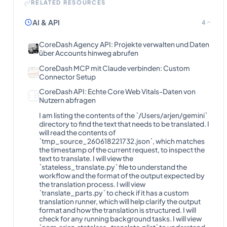
RELATED RESOURCES
AI & API
4
CoreDash Agency API: Projekte verwalten und Daten
über Accounts hinweg abrufen
CoreDash MCP mit Claude verbinden: Custom
Connector Setup
CoreDash API: Echte Core Web Vitals-Daten von
Nutzern abfragen
I am listing the contents of the `/Users/arjen/gemini`
directory to find the text that needs to be translated. I
will read the contents of
`tmp_source_260618221732.json`, which matches
the timestamp of the current request, to inspect the
text to translate. I will view the
`stateless_translate.py` file to understand the
workflow and the format of the output expected by
the translation process. I will view
`translate_parts.py` to check if it has a custom
translation runner, which will help clarify the output
format and how the translation is structured. I will
check for any running background tasks. I will view