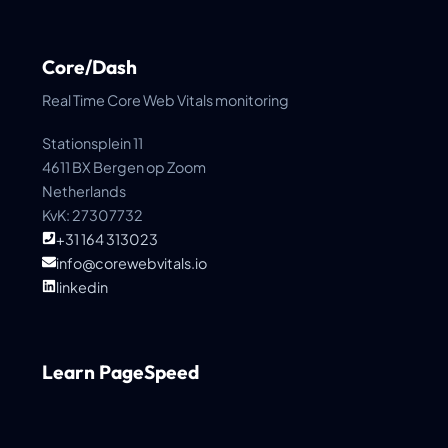
Core/Dash
Real Time Core Web Vitals monitoring
Stationsplein 11
4611 BX Bergen op Zoom
Netherlands
KvK: 27307732
+31 164 313023
info@corewebvitals.io
linkedin
Learn PageSpeed