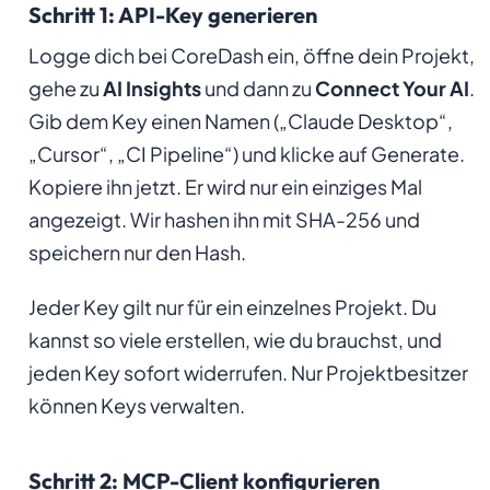
Schritt 1: API-Key generieren
Logge dich bei CoreDash ein, öffne dein Projekt,
gehe zu
AI Insights
und dann zu
Connect Your AI
.
Gib dem Key einen Namen („Claude Desktop“,
„Cursor“, „CI Pipeline“) und klicke auf Generate.
Kopiere ihn jetzt. Er wird nur ein einziges Mal
angezeigt. Wir hashen ihn mit SHA-256 und
speichern nur den Hash.
Jeder Key gilt nur für ein einzelnes Projekt. Du
kannst so viele erstellen, wie du brauchst, und
jeden Key sofort widerrufen. Nur Projektbesitzer
können Keys verwalten.
Schritt 2: MCP-Client konfigurieren