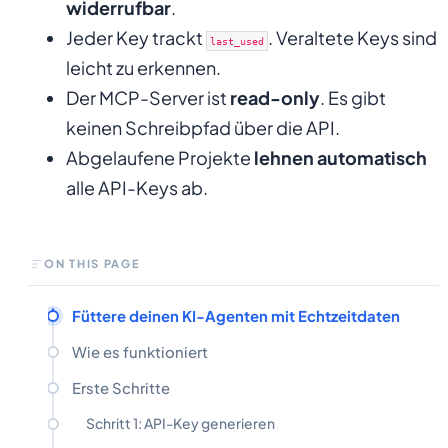
widerrufbar
.
Jeder Key trackt
. Veraltete Keys sind
last_used
leicht zu erkennen.
Der MCP-Server ist
read-only
. Es gibt
keinen Schreibpfad über die API.
Abgelaufene Projekte
lehnen automatisch
alle API-Keys ab.
ON THIS PAGE
Füttere deinen KI-Agenten mit Echtzeitdaten
Wie es funktioniert
Erste Schritte
Schritt 1: API-Key generieren