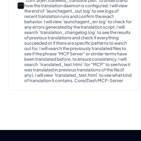
`com.arjen.stateless_translate.plist` to understand
how the translation daemon is configured. I will view
the end of `launchagent_out.log` to see logs of
recent translation runs and confirm the exact
behavior. I will view `launchagent_err.log` to check for
any errors generated by the translation script. I will
search `translation_changelog.log` to see the results
of previous translations and check if everything
succeeded or if there are specific patterns to watch
out for. I will search the previously translated files to
see if the phrase "MCP Server" or similar terms have
been translated before, to ensure consistency. I will
search `translated_text.html` for "MCP" to see how it
was translated in previous translations of the file (if
any). I will view `translated_text.html` to see what kind
of translation it contains. Core/Dash MCP-Server