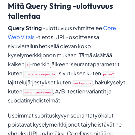
Mitä Query String -ulottuvuus
tallentaa
Query String
-ulottuvuus ryhmittelee
Core
Web Vitals
-tietosi URL-osoitteessa
sivuvierailun hetkellä olevan koko
kyselymerkkijonon mukaan. Tämä sisältää
kaiken
-merkin jälkeen: seurantaparametrit
?
kuten
, sivutuksen kuten
,
utm_source=google
page=2
lajittelujärjestykset kuten
, hakukyselyt
sort=price
kuten
, A/B-testien variantit ja
q=running+shoes
suodatinyhdistelmät.
Useimmat suorituskyvyn seurantatyökalut
poistavat kyselymerkkijonot tai yhdistävät ne
yhdeksi URL-ryhmäksi. CoreDash pitää ne