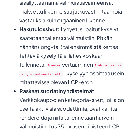
sisällyttää nämä välimuistiavaimeensa,
maksettu liikenne saa jatkuvasti hitaampia
vastauksia kuin orgaaninen liikenne.
Hakutulossivut:
Lyhyet, suositut kyselyt
saatetaan tallentaa välimuistiin. Pitkän
hännän (long-tail) tai ensimmäistä kertaa
tehtäviä kyselyitä ei lähes koskaan
tallenneta.
vertaaminen
?q=nike
?q=blue+trail+ru
-kyselyyn osoittaa usein
nning+shoes+mens+size+11
mitattavissa olevan LCP-eron.
Raskaat suodatinyhdistelmät:
Verkkokauppojen kategoria-sivut, joilla on
useita aktiivisia suodattimia, ovat kalliita
renderöidä ja niitä tallennetaan harvoin
välimuistiin. Jos 75. prosenttipisteen LCP-