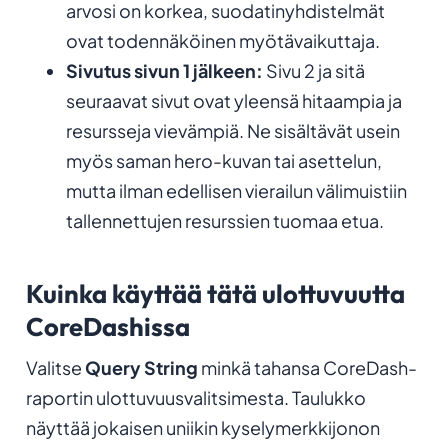
arvosi on korkea, suodatinyhdistelmät
ovat todennäköinen myötävaikuttaja.
Sivutus sivun 1 jälkeen:
Sivu 2 ja sitä
seuraavat sivut ovat yleensä hitaampia ja
resursseja vievämpiä. Ne sisältävät usein
myös saman hero-kuvan tai asettelun,
mutta ilman edellisen vierailun välimuistiin
tallennettujen resurssien tuomaa etua.
Kuinka käyttää tätä ulottuvuutta
CoreDashissa
Valitse
Query String
minkä tahansa CoreDash-
raportin ulottuvuusvalitsimesta. Taulukko
näyttää jokaisen uniikin kyselymerkkijonon