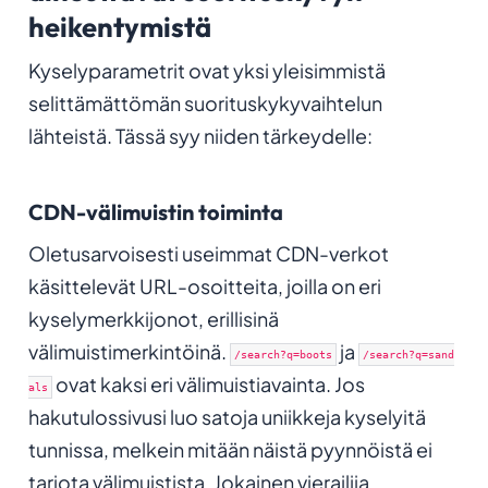
heikentymistä
Kyselyparametrit ovat yksi yleisimmistä
selittämättömän suorituskykyvaihtelun
lähteistä. Tässä syy niiden tärkeydelle:
CDN-välimuistin toiminta
Oletusarvoisesti useimmat CDN-verkot
käsittelevät URL-osoitteita, joilla on eri
kyselymerkkijonot, erillisinä
välimuistimerkintöinä.
ja
/search?q=boots
/search?q=sand
ovat kaksi eri välimuistiavainta. Jos
als
hakutulossivusi luo satoja uniikkeja kyselyitä
tunnissa, melkein mitään näistä pyynnöistä ei
tarjota välimuistista. Jokainen vierailija