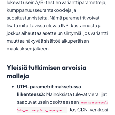
lukevat usein A/B-testien varianttiparametreja,
kumppanuusseurantakoodeja ja
suositustunnisteita. Nämä parametrit voivat
lisätä mitattavissa olevaa INP-kustannusta ja
joskus aiheuttaa asettelun siirtymiä, jos variantti
muuttaa näkyvää sisältöä alkuperäisen
maalauksen jälkeen.
Yleisiä tutkimisen arvoisia
malleja
UTM-parametrit maksetussa
liikenteessä:
Mainoksista tulevat vierailijat
saapuvat usein osoitteeseen
?utm_source=google
. Jos CDN-verkkosi
&utm_medium=cpc&utm_campaign=...