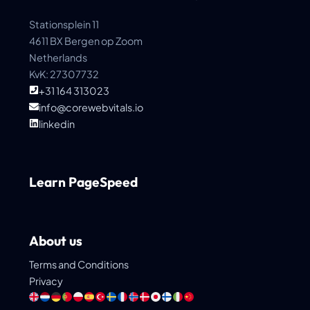
Stationsplein 11
4611 BX Bergen op Zoom
Netherlands
KvK: 27307732
+31 164 313023
info@corewebvitals.io
linkedin
Learn PageSpeed
About us
Terms and Conditions
Privacy