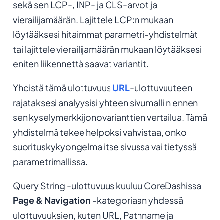
sekä sen LCP-, INP- ja CLS-arvot ja
vierailijamäärän. Lajittele LCP:n mukaan
löytääksesi hitaimmat parametri-yhdistelmät
tai lajittele vierailijamäärän mukaan löytääksesi
eniten liikennettä saavat variantit.
Yhdistä tämä ulottuvuus
URL
-ulottuvuuteen
rajataksesi analyysisi yhteen sivumalliin ennen
sen kyselymerkkijonovarianttien vertailua. Tämä
yhdistelmä tekee helpoksi vahvistaa, onko
suorituskykyongelma itse sivussa vai tietyssä
parametrimallissa.
Query String -ulottuvuus kuuluu CoreDashissa
Page & Navigation
-kategoriaan yhdessä
ulottuvuuksien, kuten URL, Pathname ja