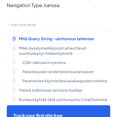
Navigation Type, kanssa.
ON THIS PAGE
Mitä Query String -ulottuvuus tallentaa
Miksi kyselymerkkijonot aiheuttavat
suorituskyvyn heikentymistä
CDN-välimuistin toiminta
Palvelinpuolen renderöinnin kustannukset
Parametrien käynnistämä asiakaspuolen toiminta
Yleisiä tutkimisen arvoisia malleja
Kuinka käyttää tätä ulottuvuutta CoreDashissa
Track your first site free