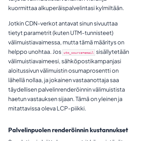
kuormittaa alkuperäispalvelintasi kylmiltään.
Jotkin CDN-verkot antavat sinun sivuuttaa
tietyt parametrit (kuten UTM-tunnisteet)
välimuistiavaimessa, mutta tämä määritys on
helppo unohtaa. Jos
sisällytetään
utm_source=email
välimuistiavaimeesi, sähköpostikampanjasi
aloitussivun välimuistin osumaprosentti on
lähellä nollaa, ja jokainen vastaanottaja saa
täydellisen palvelinrenderöinnin välimuistista
haetun vastauksen sijaan. Tämä on yleinen ja
mitattavissa oleva LCP-piikki.
Palvelinpuolen renderöinnin kustannukset