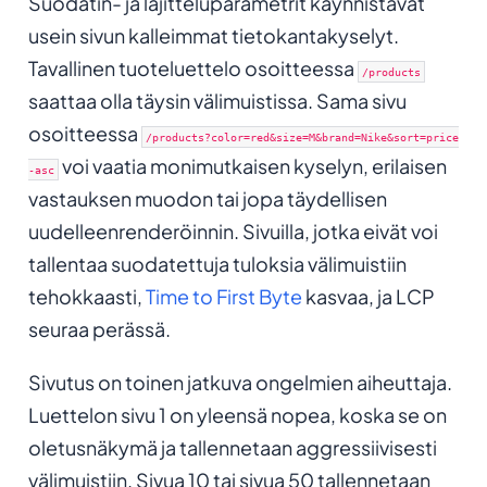
Suodatin- ja lajitteluparametrit käynnistävät
usein sivun kalleimmat tietokantakyselyt.
Tavallinen tuoteluettelo osoitteessa
/products
saattaa olla täysin välimuistissa. Sama sivu
osoitteessa
/products?color=red&size=M&brand=Nike&sort=price
voi vaatia monimutkaisen kyselyn, erilaisen
-asc
vastauksen muodon tai jopa täydellisen
uudelleenrenderöinnin. Sivuilla, jotka eivät voi
tallentaa suodatettuja tuloksia välimuistiin
tehokkaasti,
Time to First Byte
kasvaa, ja LCP
seuraa perässä.
Sivutus on toinen jatkuva ongelmien aiheuttaja.
Luettelon sivu 1 on yleensä nopea, koska se on
oletusnäkymä ja tallennetaan aggressiivisesti
välimuistiin. Sivua 10 tai sivua 50 tallennetaan