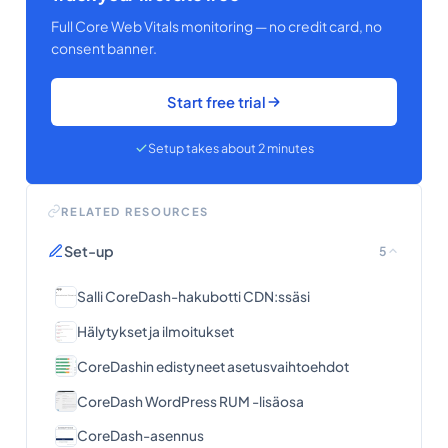
Full Core Web Vitals monitoring — no credit card, no
consent banner.
Start free trial
Setup takes about 2 minutes
RELATED RESOURCES
Set-up
5
Salli CoreDash-hakubotti CDN:ssäsi
Hälytykset ja ilmoitukset
CoreDashin edistyneet asetusvaihtoehdot
CoreDash WordPress RUM -lisäosa
CoreDash-asennus