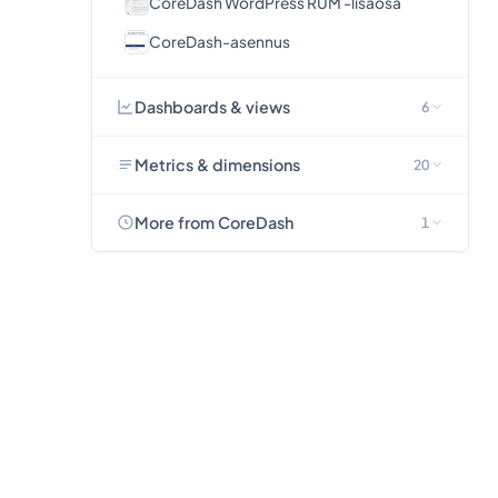
CoreDash WordPress RUM -lisäosa
CoreDash-asennus
Dashboards & views
6
Metrics & dimensions
20
More from CoreDash
1