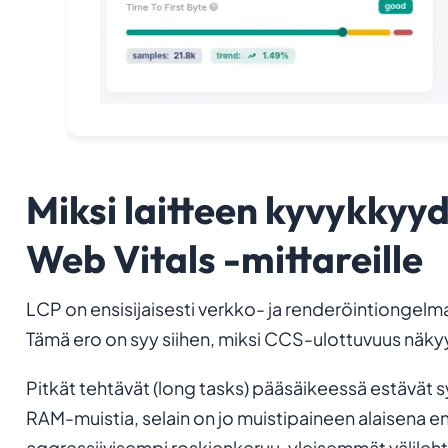
Miksi laitteen kyvykkyy
Web Vitals -mittareille
LCP on ensisijaisesti verkko- ja renderöintiongelma
Tämä ero on syy siihen, miksi CCS-ulottuvuus näky
Pitkät tehtävät (long tasks) pääsäikeessä estävät sy
RAM-muistia, selain on jo muistipaineen alaisena e
aggressiivisempi roskienkeruu, yleisemmät välilehti