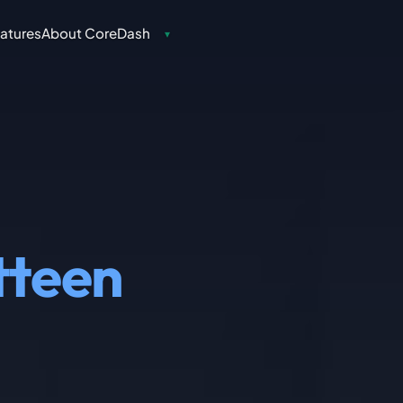
atures
About CoreDash
▾
tteen