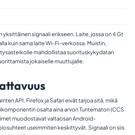
yksittäinen signaali erikseen. Laite, jossa on 4 Gt
lla kuin sama laite Wi-Fi-verkossa. Muistin,
stysasteikolle mahdollistaa suorituskykydatan
uorittamista jokaiselle muuttujalle.
kattavuus
en API. Firefox ja Safari eivät tarjoa sitä, mikä
istikomponentin osalta aina arvon Tuntematon (CCS
aimet muodostavat valtaosan Android-
 olosuhteet useimmiten keskittyvät. Signaali on siis