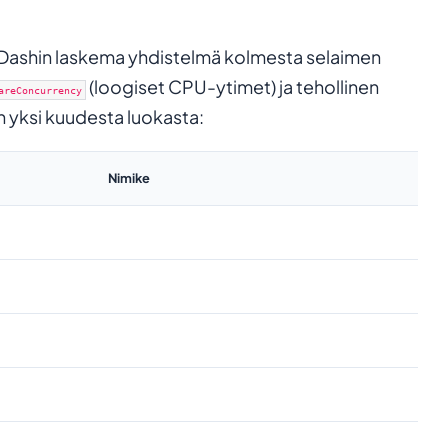
Dashin laskema yhdistelmä kolmesta selaimen
(loogiset CPU-ytimet) ja tehollinen
areConcurrency
n yksi kuudesta luokasta:
Nimike