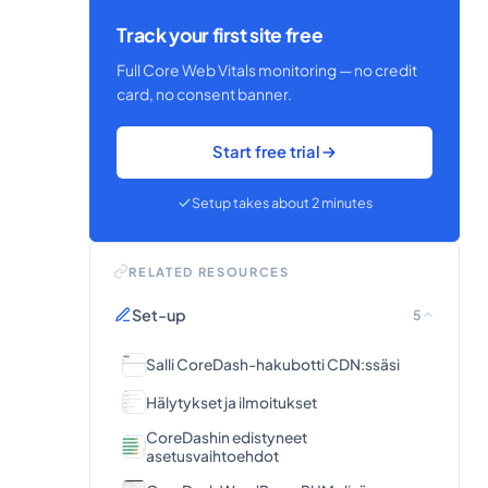
Track your first site free
Full Core Web Vitals monitoring — no credit
card, no consent banner.
Start free trial
Setup takes about 2 minutes
RELATED RESOURCES
Set-up
5
Salli CoreDash-hakubotti CDN:ssäsi
Hälytykset ja ilmoitukset
CoreDashin edistyneet
asetusvaihtoehdot