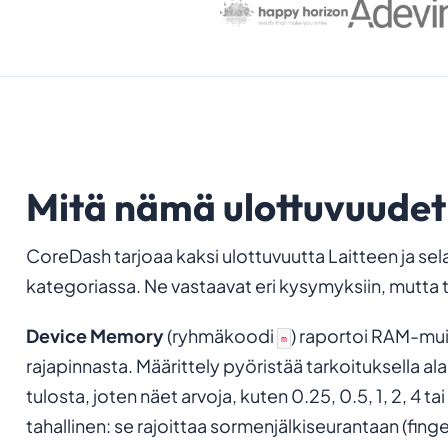
Mitä nämä ulottuvuudet
CoreDash tarjoaa kaksi ulottuvuutta Laitteen ja sel
kategoriassa. Ne vastaavat eri kysymyksiin, mutta 
Device Memory
(ryhmäkoodi
) raportoi RAM-mui
m
rajapinnasta. Määrittely pyöristää tarkoituksella al
tulosta, joten näet arvoja, kuten 0.25, 0.5, 1, 2, 4 t
tahallinen: se rajoittaa sormenjälkiseurantaan (fing