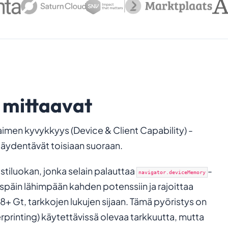
 mittaavat
aimen kyvykkyys (Device & Client Capability) -
täydentävät toisiaan suoraan.
stiluokan, jonka selain palauttaa
-
navigator.deviceMemory
aspäin lähimpään kahden potenssiin ja rajoittaa
ai 8+ Gt, tarkkojen lukujen sijaan. Tämä pyöristys on
erprinting) käytettävissä olevaa tarkkuutta, mutta