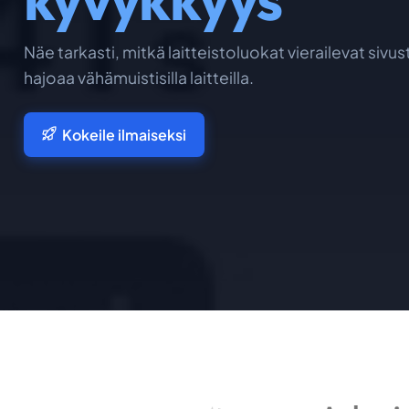
Näe tarkasti, mitkä laitteistoluokat vierailevat sivust
hajoaa vähämuistisilla laitteilla.
Kokeile ilmaiseksi