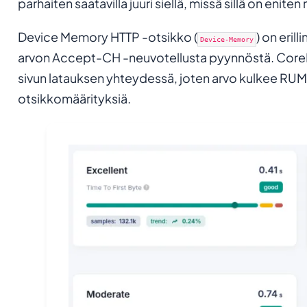
parhaiten saatavilla juuri siellä, missä sillä on eniten
Device Memory HTTP -otsikko (
) on eril
Device-Memory
arvon Accept-CH -neuvotellusta pyynnöstä. CoreDa
sivun latauksen yhteydessä, joten arvo kulkee RU
otsikkomäärityksiä.