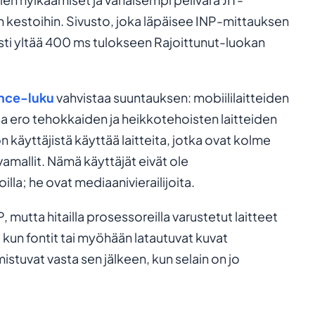
 kestoihin. Sivusto, joka läpäisee INP-mittauksen
osti yltää 400 ms tulokseen Rajoittunut-luokan
nce-luku
vahvistaa suuntauksen: mobiililaitteiden
 ero tehokkaiden ja heikkotehoisten laitteiden
on käyttäjistä käyttää laitteita, jotka ovat kolme
amallit. Nämä käyttäjät eivät ole
lla; he ovat mediaanivierailijoita.
mutta hitailla prosessoreilla varustetut laitteet
s), kun fontit tai myöhään latautuvat kuvat
istuvat vasta sen jälkeen, kun selain on jo