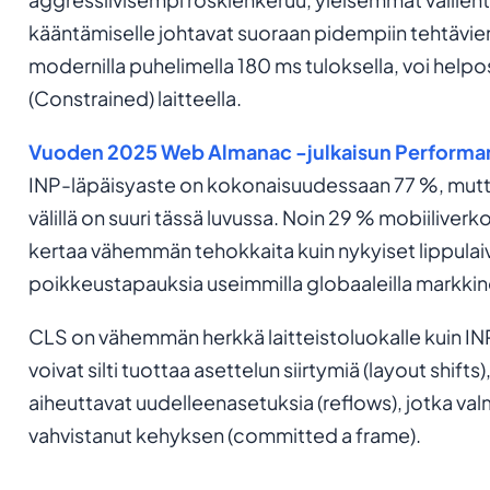
kääntämiselle johtavat suoraan pidempiin tehtävien
modernilla puhelimella 180 ms tuloksella, voi help
(Constrained) laitteella.
Vuoden 2025 Web Almanac -julkaisun Performa
INP-läpäisyaste on kokonaisuudessaan 77 %, mutta
välillä on suuri tässä luvussa. Noin 29 % mobiiliverk
kertaa vähemmän tehokkaita kuin nykyiset lippulaiv
poikkeustapauksia useimmilla globaaleilla markkinoi
CLS on vähemmän herkkä laitteistoluokalle kuin INP, 
voivat silti tuottaa asettelun siirtymiä (layout shift
aiheuttavat uudelleenasetuksia (reflows), jotka valm
vahvistanut kehyksen (committed a frame).