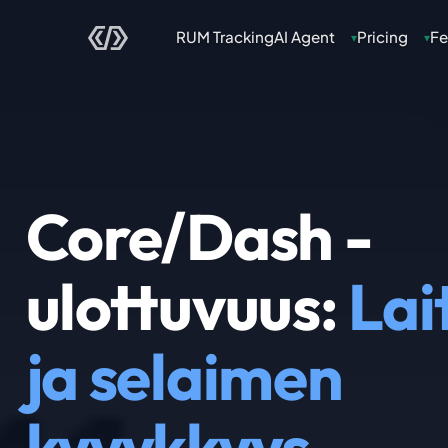
RUM Tracking
AI Agent
Pricing
Fe
▾
▾
Core/Dash -
ulottuvuus:
Lai
ja selaimen
kyvykkyys