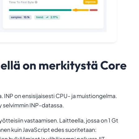
dellä on merkitystä Core
. INP on ensisijaisesti CPU- ja muistiongelma.
y selvimmin INP-datassa.
ötteisiin vastaamisen. Laitteella, jossa on 1 Gt
nnen kuin JavaScript edes suoritetaan:
en hylkäämiset ja vähäisempi pelivara JIT-