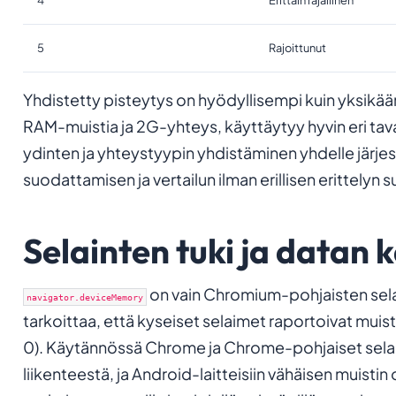
5
Rajoittunut
Yhdistetty pisteytys on hyödyllisempi kuin yksikään 
RAM-muistia ja 2G-yhteys, käyttäytyy hyvin eri tava
ydinten ja yhteystyypin yhdistäminen yhdelle järje
suodattamisen ja vertailun ilman erillisen erittelyn s
Selainten tuki ja datan 
on vain Chromium-pohjaisten selaint
navigator.deviceMemory
tarkoittaa, että kyseiset selaimet raportoivat mu
0). Käytännössä Chrome ja Chrome-pohjaiset sel
liikenteestä, ja Android-laitteisiin vähäisen muistin