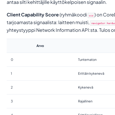
antaa silti kehittäjille käyttökelpoisen signaalin.
Client Capability Score
(ryhmäkoodi
) on Core
ccs
tarjoamasta signaalista: laitteen muisti,
navigator.hardw
yhteystyyppi Network Information API:sta. Tulos o
Arvo
0
Tuntematon
1
Erittäin kykenevä
2
Kykenevä
3
Rajallinen
4
Erittäin rajallinen