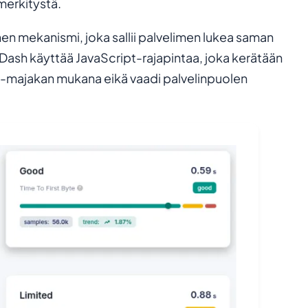
 merkitystä.
linen mekanismi, joka sallii palvelimen lukea saman
sh käyttää JavaScript-rajapintaa, joka kerätään
M-majakan mukana eikä vaadi palvelinpuolen