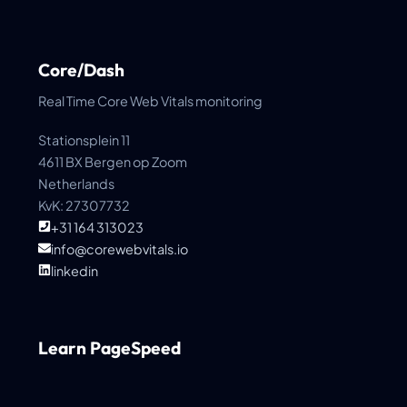
Core/Dash
Real Time Core Web Vitals monitoring
Stationsplein 11
4611 BX Bergen op Zoom
Netherlands
KvK: 27307732
+31 164 313023
info@corewebvitals.io
linkedin
Learn PageSpeed