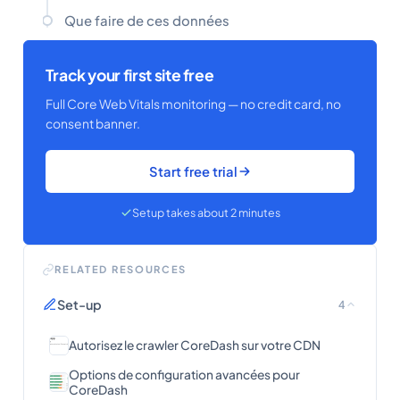
Que faire de ces données
Track your first site free
Full Core Web Vitals monitoring — no credit card, no
consent banner.
Start free trial
Setup takes about 2 minutes
RELATED RESOURCES
Set-up
4
Autorisez le crawler CoreDash sur votre CDN
Options de configuration avancées pour
CoreDash