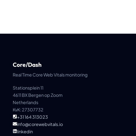
Core/Dash
Real Time Core Web Vitals monitoring
Stationsplein 11
4611 BX Bergen op Zoom
Netherlands
KvK: 27307732
+31 164 313023
info@corewebvitals.io
linkedin