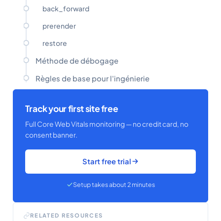
back_forward
prerender
restore
Méthode de débogage
Règles de base pour l'ingénierie
Track your first site free
Full Core Web Vitals monitoring — no credit card, no
consent banner.
Start free trial
Setup takes about 2 minutes
RELATED RESOURCES