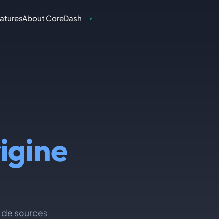
atures
About CoreDash
▾
igine
u de sources