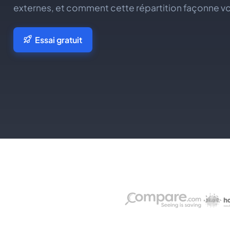
externes, et comment cette répartition façonne vo
Essai gratuit