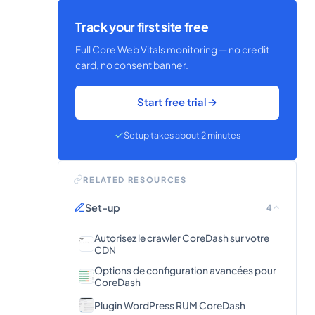
Track your first site free
Full Core Web Vitals monitoring — no credit
card, no consent banner.
Start free trial
Setup takes about 2 minutes
RELATED RESOURCES
Set-up
4
Autorisez le crawler CoreDash sur votre
CDN
Options de configuration avancées pour
CoreDash
Plugin WordPress RUM CoreDash