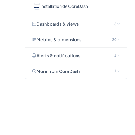
Installation de CoreDash
Dashboards & views
6
Metrics & dimensions
20
Alerts & notifications
1
More from CoreDash
1