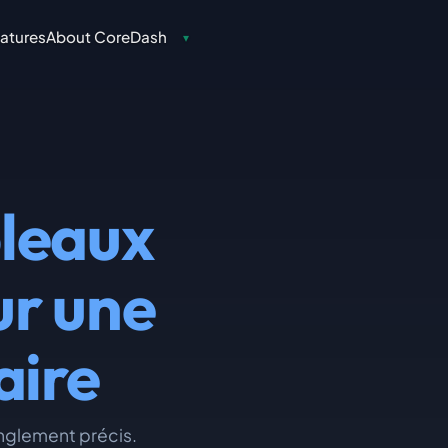
atures
About CoreDash
▾
leaux
ur une
aire
nglement précis.