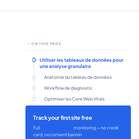
ON THIS PAGE
Utiliser les tableaux de données pour
une analyse granulaire
Anatomie du tableau de données
Workflow de diagnostic
Optimiser les Core Web Vitals
Track your first site free
Full
Core Web Vitals
monitoring — no credit
card, no consent banner.