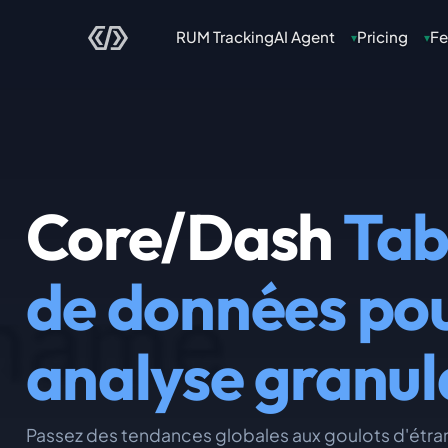
RUM Tracking
AI Agent
Pricing
Fe
▾
▾
Core/Dash
Tab
de données po
analyse granul
Passez des tendances globales aux goulots d'étra