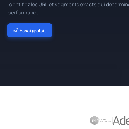
Identifiez les URL et segments exacts qui détermi
performance.
Essai gratuit