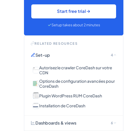
Start free trial
Setup takes about 2 minutes
RELATED RESOURCES
Set-up
4
Autorisez le crawler CoreDash sur votre
CDN
Options de configuration avancées pour
CoreDash
Plugin WordPress RUM CoreDash
Installation de CoreDash
Dashboards & views
6