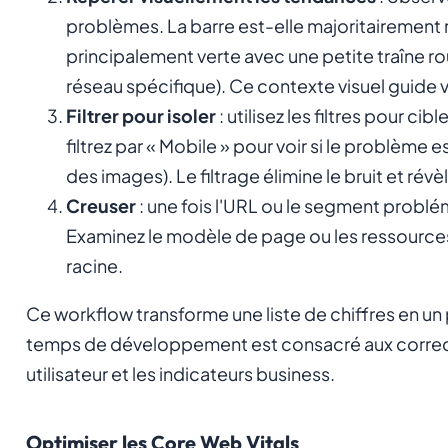
problèmes. La barre est-elle majoritairement
principalement verte avec une petite traîne roug
réseau spécifique). Ce contexte visuel guide v
Filtrer pour isoler
: utilisez les filtres pour ci
filtrez par « Mobile » pour voir si le problème es
des images). Le filtrage élimine le bruit et rév
Creuser
: une fois l'URL ou le segment problém
Examinez le modèle de page ou les ressources
racine.
Ce workflow transforme une liste de chiffres en un p
temps de développement est consacré aux correct
utilisateur et les indicateurs business.
Optimiser les Core Web Vitals