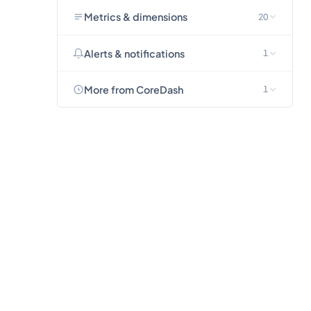
Metrics & dimensions
20
Alerts & notifications
1
More from CoreDash
1