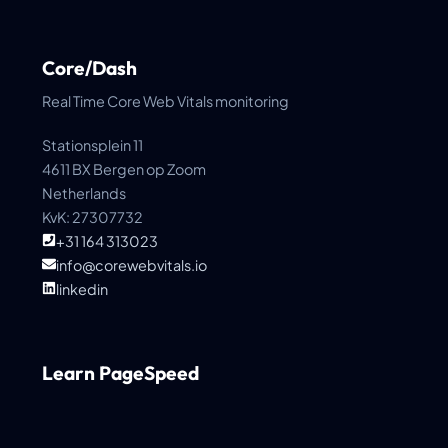
Core/Dash
Real Time Core Web Vitals monitoring
Stationsplein 11
4611 BX Bergen op Zoom
Netherlands
KvK: 27307732
+31 164 313023
info@corewebvitals.io
linkedin
Learn PageSpeed