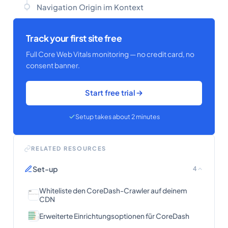
Navigation Origin im Kontext
Track your first site free
Full Core Web Vitals monitoring — no credit card, no
consent banner.
Start free trial
Setup takes about 2 minutes
RELATED RESOURCES
Set-up
4
Whiteliste den CoreDash-Crawler auf deinem
CDN
Erweiterte Einrichtungsoptionen für CoreDash