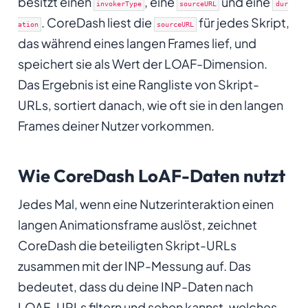
besitzt einen
, eine
und eine
invokerType
sourceURL
dur
. CoreDash liest die
für jedes Skript,
ation
sourceURL
das während eines langen Frames lief, und
speichert sie als Wert der LOAF-Dimension.
Das Ergebnis ist eine Rangliste von Skript-
URLs, sortiert danach, wie oft sie in den langen
Frames deiner Nutzer vorkommen.
Wie CoreDash LoAF-Daten nutzt
Jedes Mal, wenn eine Nutzerinteraktion einen
langen Animationsframe auslöst, zeichnet
CoreDash die beteiligten Skript-URLs
zusammen mit der INP-Messung auf. Das
bedeutet, dass du deine INP-Daten nach
LOAF-URLs filtern und sehen kannst, welches