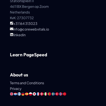
Stationsplein 11
4611 BX Bergen op Zoom
Netherlands
KvK: 27307732
+31 164 313023
info@corewebvitals.io
linkedin
Learn PageSpeed
About us
Terms and Conditions
Privacy