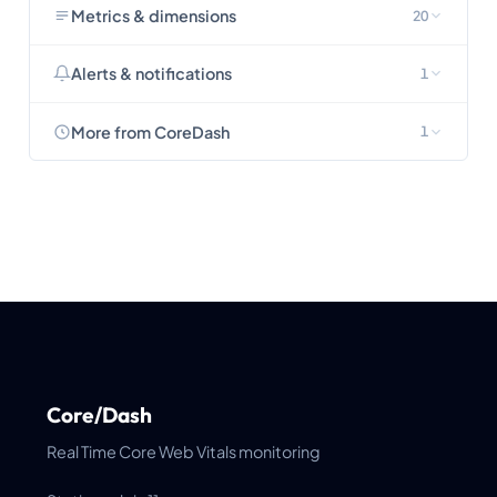
Metrics & dimensions
20
Alerts & notifications
1
More from CoreDash
1
Core/Dash
Real Time Core Web Vitals monitoring