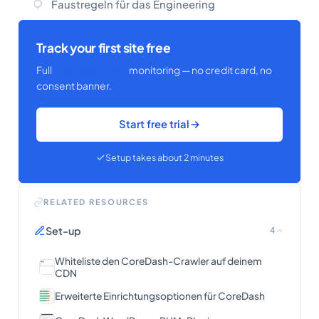
Faustregeln für das Engineering
Track your first site free
Full
Core Web Vitals
monitoring — no credit card, no
consent banner.
Start free trial
Setup takes about 2 minutes
RELATED RESOURCES
Set-up
4
Whiteliste den CoreDash-Crawler auf deinem
CDN
Erweiterte Einrichtungsoptionen für CoreDash