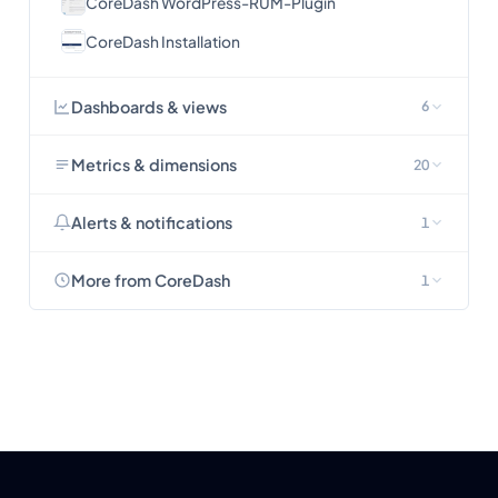
CoreDash WordPress-RUM-Plugin
CoreDash Installation
Dashboards & views
6
Metrics & dimensions
20
Alerts & notifications
1
More from CoreDash
1