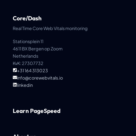
Core/Dash
Real Time Core Web Vitals monitoring
Stationsplein 11
4611 BX Bergen op Zoom
Netherlands
KvK: 27307732
+31 164 313023
info@corewebvitals.io
linkedin
Learn PageSpeed