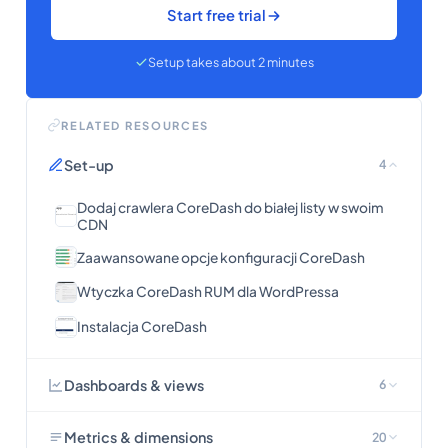
Start free trial
Setup takes about 2 minutes
RELATED RESOURCES
Set-up
4
Dodaj crawlera CoreDash do białej listy w swoim
CDN
Zaawansowane opcje konfiguracji CoreDash
Wtyczka CoreDash RUM dla WordPressa
Instalacja CoreDash
Dashboards & views
6
Metrics & dimensions
20