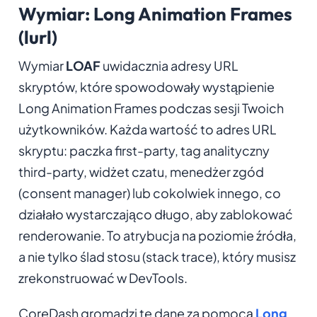
Wymiar: Long Animation Frames
(lurl)
Wymiar
LOAF
uwidacznia adresy URL
skryptów, które spowodowały wystąpienie
Long Animation Frames podczas sesji Twoich
użytkowników. Każda wartość to adres URL
skryptu: paczka first-party, tag analityczny
third-party, widżet czatu, menedżer zgód
(consent manager) lub cokolwiek innego, co
działało wystarczająco długo, aby zablokować
renderowanie. To atrybucja na poziomie źródła,
a nie tylko ślad stosu (stack trace), który musisz
zrekonstruować w DevTools.
CoreDash gromadzi te dane za pomocą
Long