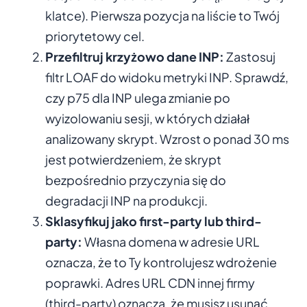
klatce). Pierwsza pozycja na liście to Twój
priorytetowy cel.
Przefiltruj krzyżowo dane INP:
Zastosuj
filtr LOAF do widoku metryki INP. Sprawdź,
czy p75 dla INP ulega zmianie po
wyizolowaniu sesji, w których działał
analizowany skrypt. Wzrost o ponad 30 ms
jest potwierdzeniem, że skrypt
bezpośrednio przyczynia się do
degradacji INP na produkcji.
Sklasyfikuj jako first-party lub third-
party:
Własna domena w adresie URL
oznacza, że to Ty kontrolujesz wdrożenie
poprawki. Adres URL CDN innej firmy
(third-party) oznacza, że musisz usunąć,