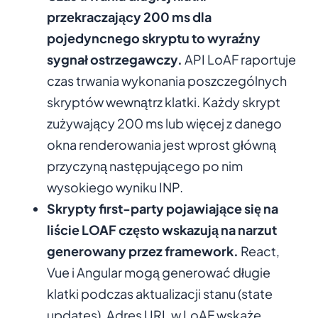
przekraczający 200 ms dla
pojedyncnego skryptu to wyraźny
sygnał ostrzegawczy.
API LoAF raportuje
czas trwania wykonania poszczególnych
skryptów wewnątrz klatki. Każdy skrypt
zużywający 200 ms lub więcej z danego
okna renderowania jest wprost główną
przyczyną następującego po nim
wysokiego wyniku INP.
Skrypty first-party pojawiające się na
liście LOAF często wskazują na narzut
generowany przez framework.
React,
Vue i Angular mogą generować długie
klatki podczas aktualizacji stanu (state
updates). Adres URL w LoAF wskaże