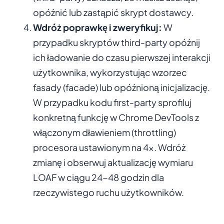
opóźnić lub zastąpić skrypt dostawcy.
Wdróż poprawkę i zweryfikuj:
W
przypadku skryptów third-party opóźnij
ich ładowanie do czasu pierwszej interakcji
użytkownika, wykorzystując wzorzec
fasady (facade) lub opóźnioną inicjalizację.
W przypadku kodu first-party sprofiluj
konkretną funkcję w Chrome DevTools z
włączonym dławieniem (throttling)
procesora ustawionym na 4x. Wdróż
zmianę i obserwuj aktualizację wymiaru
LOAF w ciągu 24-48 godzin dla
rzeczywistego ruchu użytkowników.