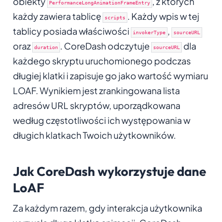
obiekty
, z których
PerformanceLongAnimationFrameEntry
każdy zawiera tablicę
. Każdy wpis w tej
scripts
tablicy posiada właściwości
,
invokerType
sourceURL
oraz
. CoreDash odczytuje
dla
duration
sourceURL
każdego skryptu uruchomionego podczas
długiej klatki i zapisuje go jako wartość wymiaru
LOAF. Wynikiem jest zrankingowana lista
adresów URL skryptów, uporządkowana
według częstotliwości ich występowania w
długich klatkach Twoich użytkowników.
Jak CoreDash wykorzystuje dane
LoAF
Za każdym razem, gdy interakcja użytkownika