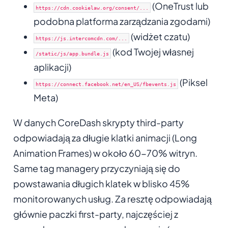
(OneTrust lub
https://cdn.cookielaw.org/consent/...
podobna platforma zarządzania zgodami)
(widżet czatu)
https://js.intercomcdn.com/...
(kod Twojej własnej
/static/js/app.bundle.js
aplikacji)
(Piksel
https://connect.facebook.net/en_US/fbevents.js
Meta)
W danych CoreDash skrypty third-party
odpowiadają za długie klatki animacji (Long
Animation Frames) w około 60-70% witryn.
Same tag managery przyczyniają się do
powstawania długich klatek w blisko 45%
monitorowanych usług. Za resztę odpowiadają
głównie paczki first-party, najczęściej z