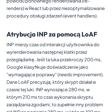
powodu ponownego renderowania (re-
renders) w React lub przez niezoptymalizowane
procedury obsługi zdarzeń (event handlers).
Atrybucja INP za pomocą LoAF
INP mierzy czas od interakcji użytkownika do
wyrenderowania następnej klatki przez
przeglądarkę. Jeśli ta luka przekroczy 200 ms,
Google klasyfikuje doświadczenie jako
"wymagające poprawy" (needs improvement).
Dane LoAF precyzują, który skrypt działał w
czasie tej luki. INP wynoszące 280 ms, w
którym 210 ms to czas wykonania skryptu
zarządzania zgodami, to zupełnie inny problem
niż INP na poziomie 280 ms, w którym 190 ms