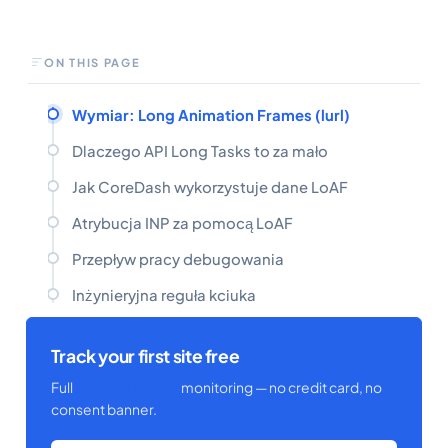
ON THIS PAGE
Wymiar: Long Animation Frames (lurl)
Dlaczego API Long Tasks to za mało
Jak CoreDash wykorzystuje dane LoAF
Atrybucja INP za pomocą LoAF
Przepływ pracy debugowania
Inżynieryjna reguła kciuka
Track your first site free
Full
Core Web Vitals
monitoring — no credit card, no
consent banner.