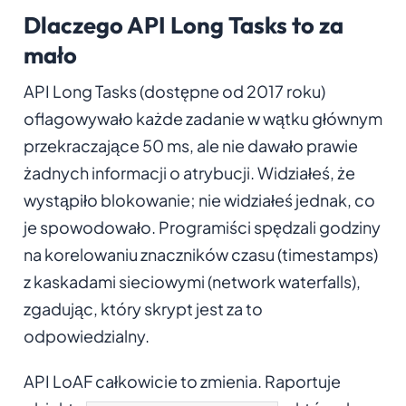
Dlaczego API Long Tasks to za
mało
API Long Tasks (dostępne od 2017 roku)
oflagowywało każde zadanie w wątku głównym
przekraczające 50 ms, ale nie dawało prawie
żadnych informacji o atrybucji. Widziałeś, że
wystąpiło blokowanie; nie widziałeś jednak, co
je spowodowało. Programiści spędzali godziny
na korelowaniu znaczników czasu (timestamps)
z kaskadami sieciowymi (network waterfalls),
zgadując, który skrypt jest za to
odpowiedzialny.
API LoAF całkowicie to zmienia. Raportuje