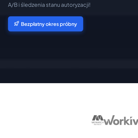
A/B i śledzenia stanu autoryzacji!
Bezpłatny okres próbny