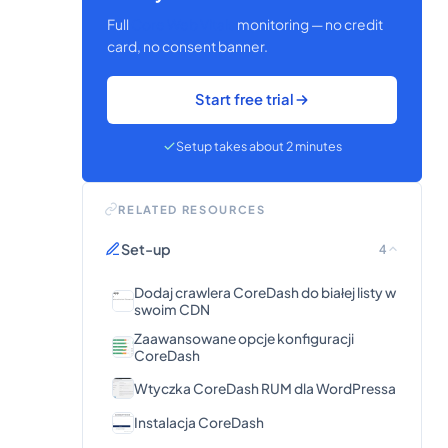
Full
Core Web Vitals
monitoring — no credit
card, no consent banner.
Start free trial
Setup takes about 2 minutes
RELATED RESOURCES
Set-up
4
Dodaj crawlera CoreDash do białej listy w
swoim CDN
Zaawansowane opcje konfiguracji
CoreDash
Wtyczka CoreDash RUM dla WordPressa
Instalacja CoreDash