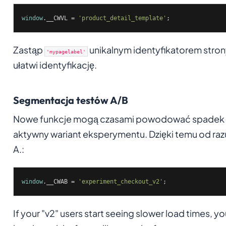
window
.__CWVL = 
'product_detail_template'
;
Zastąp
unikalnym identyfikatorem strony
'mypagelabel'
ułatwi identyfikację.
Segmentacja testów A/B
Nowe funkcje mogą czasami powodować spadek wyd
aktywny wariant eksperymentu. Dzięki temu od razu 
A.
:
window
.__CWAB = 
'experiment_checkout_v2'
;
If your "v2" users start seeing slower load times, yo