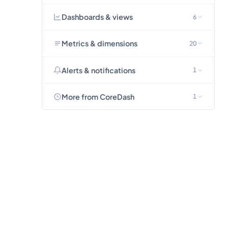
Dashboards & views
6
Metrics & dimensions
20
Alerts & notifications
1
More from CoreDash
1