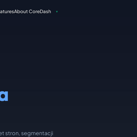
atures
About CoreDash
▾
a
t stron, segmentacji