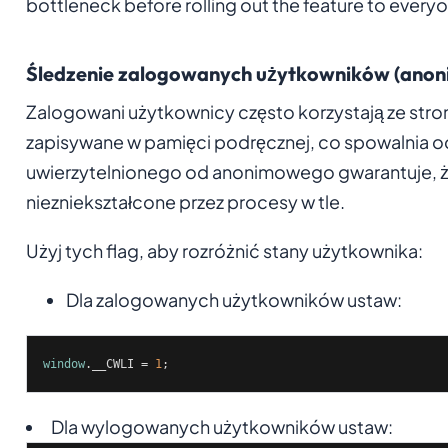
bottleneck before rolling out the feature to everyo
Śledzenie zalogowanych użytkowników (anon
Zalogowani użytkownicy często korzystają ze stro
zapisywane w pamięci podręcznej, co spowalnia o
uwierzytelnionego od anonimowego gwarantuje, że
niezniekształcone przez procesy w tle.
Użyj tych flag, aby rozróżnić stany użytkownika:
Dla zalogowanych użytkowników ustaw:
window
.__CWLI = 
1
;
Dla wylogowanych użytkowników ustaw: