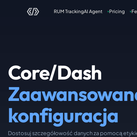
RUM Tracking
AI Agent
Pricing
Fe
▾
▾
Core/Dash
Zaawansowan
konfiguracja
Dostosuj szczegółowość danych za pomocą etykie