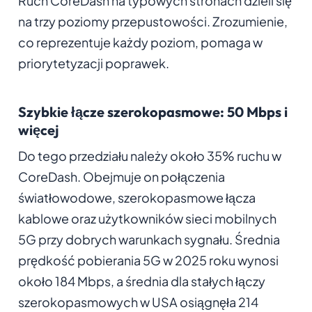
Ruch CoreDash na typowych stronach dzieli się
na trzy poziomy przepustowości. Zrozumienie,
co reprezentuje każdy poziom, pomaga w
priorytetyzacji poprawek.
Szybkie łącze szerokopasmowe: 50 Mbps i
więcej
Do tego przedziału należy około 35% ruchu w
CoreDash. Obejmuje on połączenia
światłowodowe, szerokopasmowe łącza
kablowe oraz użytkowników sieci mobilnych
5G przy dobrych warunkach sygnału. Średnia
prędkość pobierania 5G w 2025 roku wynosi
około 184 Mbps, a średnia dla stałych łączy
szerokopasmowych w USA osiągnęła 214