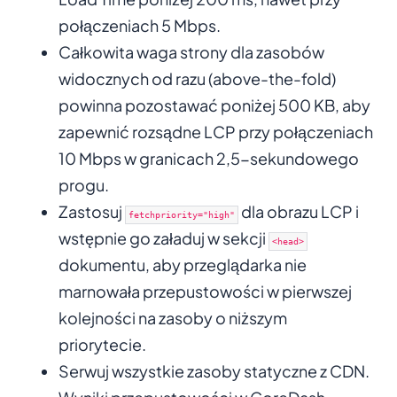
połączeniach 5 Mbps.
Całkowita waga strony dla zasobów
widocznych od razu (above-the-fold)
powinna pozostawać poniżej 500 KB, aby
zapewnić rozsądne LCP przy połączeniach
10 Mbps w granicach 2,5-sekundowego
progu.
Zastosuj
dla obrazu LCP i
fetchpriority="high"
wstępnie go załaduj w sekcji
<head>
dokumentu, aby przeglądarka nie
marnowała przepustowości w pierwszej
kolejności na zasoby o niższym
priorytecie.
Serwuj wszystkie zasoby statyczne z CDN.