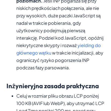
poziomach.
Jeśli INP pogarsza się przy
niskich prędkościach połączenia, ale nie
przy wysokich, duże paczki JavaScript są
nadal w trakcie pobierania, gdy
użytkownicy podejmują pierwszą
interakcję. Podziel kod JavaScript, opóźnij
niekrytyczne skrypty i rozważ
yielding do
głównego wątku
w trakcie inicjalizacji, aby
ograniczyć ryzyko pogorszenia INP
podczas fazy parsowania.
Inżynieryjna zasada praktyczna
Celuj w rozmiar pliku obrazu LCP poniżej
100 KB (AVIF lub WebP), aby utrzymać LCP
Load Time poniżej 200 ms, nawet przy