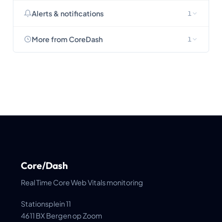
Alerts & notifications
1
More from CoreDash
1
Core/Dash
Real Time Core Web Vitals monitoring
Stationsplein 11
4611 BX Bergen op Zoom