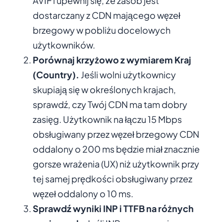
AVIF i upewnij się, że zasób jest
dostarczany z CDN mającego węzeł
brzegowy w pobliżu docelowych
użytkowników.
Porównaj krzyżowo z wymiarem Kraj
(Country).
Jeśli wolni użytkownicy
skupiają się w określonych krajach,
sprawdź, czy Twój CDN ma tam dobry
zasięg. Użytkownik na łączu 15 Mbps
obsługiwany przez węzeł brzegowy CDN
oddalony o 200 ms będzie miał znacznie
gorsze wrażenia (UX) niż użytkownik przy
tej samej prędkości obsługiwany przez
węzeł oddalony o 10 ms.
Sprawdź wyniki INP i TTFB na różnych