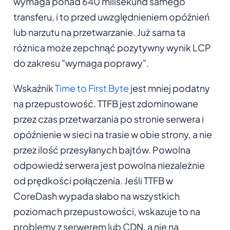
wymaga ponad 640 milisekund samego
transferu, i to przed uwzględnieniem opóźnień
lub narzutu na przetwarzanie. Już sama ta
różnica może zepchnąć pozytywny wynik LCP
do zakresu "wymaga poprawy".
Wskaźnik
Time to First Byte
jest mniej podatny
na przepustowość. TTFB jest zdominowane
przez czas przetwarzania po stronie serwera i
opóźnienie w sieci na trasie w obie strony, a nie
przez ilość przesyłanych bajtów. Powolna
odpowiedź serwera jest powolna niezależnie
od prędkości połączenia. Jeśli TTFB w
CoreDash wypada słabo na wszystkich
poziomach przepustowości, wskazuje to na
problemy z serwerem lub CDN, a nie na