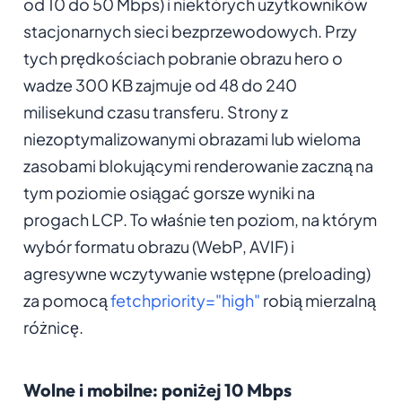
od 10 do 50 Mbps) i niektórych użytkowników
stacjonarnych sieci bezprzewodowych. Przy
tych prędkościach pobranie obrazu hero o
wadze 300 KB zajmuje od 48 do 240
milisekund czasu transferu. Strony z
niezoptymalizowanymi obrazami lub wieloma
zasobami blokującymi renderowanie zaczną na
tym poziomie osiągać gorsze wyniki na
progach LCP. To właśnie ten poziom, na którym
wybór formatu obrazu (WebP, AVIF) i
agresywne wczytywanie wstępne (preloading)
za pomocą
fetchpriority="high"
robią mierzalną
różnicę.
Wolne i mobilne: poniżej 10 Mbps