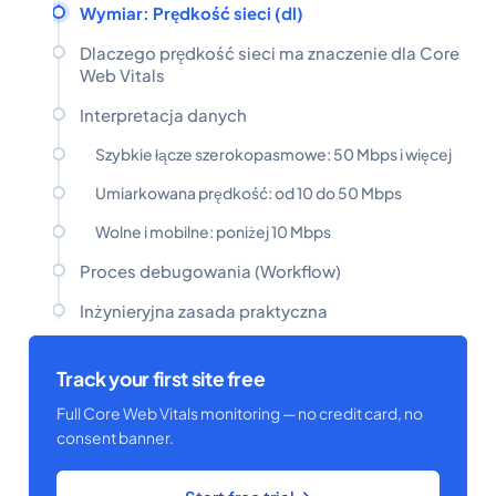
Wymiar: Prędkość sieci (dl)
Dlaczego prędkość sieci ma znaczenie dla Core
Web Vitals
Interpretacja danych
Szybkie łącze szerokopasmowe: 50 Mbps i więcej
Umiarkowana prędkość: od 10 do 50 Mbps
Wolne i mobilne: poniżej 10 Mbps
Proces debugowania (Workflow)
Inżynieryjna zasada praktyczna
Track your first site free
Full Core Web Vitals monitoring — no credit card, no
consent banner.