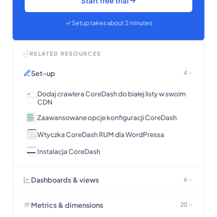
Start free trial
Setup takes about 2 minutes
RELATED RESOURCES
Set-up
4
Dodaj crawlera CoreDash do białej listy w swoim
CDN
Zaawansowane opcje konfiguracji CoreDash
Wtyczka CoreDash RUM dla WordPressa
Instalacja CoreDash
Dashboards & views
6
Metrics & dimensions
20