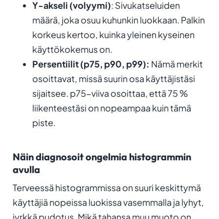
Y-akseli (volyymi)
: Sivukatseluiden
määrä, joka osuu kuhunkin luokkaan. Palkin
korkeus kertoo, kuinka yleinen kyseinen
käyttökokemus on.
Persentiilit (p75, p90, p99):
Nämä merkit
osoittavat, missä suurin osa käyttäjistäsi
sijaitsee. p75-viiva osoittaa, että 75 %
liikenteestäsi on nopeampaa kuin tämä
piste.
Näin diagnosoit ongelmia histogrammin
avulla
Terveessä histogrammissa on suuri keskittymä
käyttäjiä nopeissa luokissa vasemmalla ja lyhyt,
jyrkkä pudotus. Mikä tahansa muu muoto on