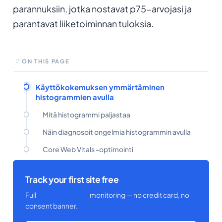
parannuksiin, jotka nostavat p75-arvojasi ja
parantavat liiketoiminnan tuloksia.
ON THIS PAGE
Käyttökokemuksen ymmärtäminen
histogrammien avulla
Mitä histogrammi paljastaa
Näin diagnosoit ongelmia histogrammin avulla
Core Web Vitals -optimointi
Track your first site free
Full
Core Web Vitals
monitoring — no credit card, no
consent banner.