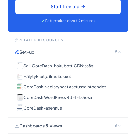
Start free trial
Setup takes about 2 minutes
RELATED RESOURCES
Set-up
5
Salli CoreDash-hakubotti CDN:ssäsi
Hälytykset ja ilmoitukset
CoreDashin edistyneet asetusvaihtoehdot
CoreDash WordPress RUM -lisäosa
CoreDash-asennus
Dashboards & views
6