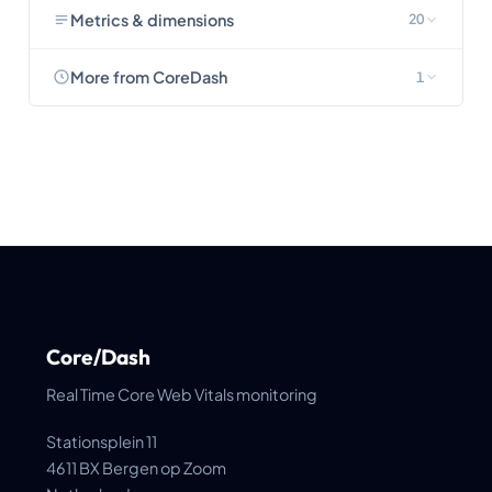
Metrics & dimensions
20
More from CoreDash
1
Core/Dash
Real Time Core Web Vitals monitoring
Stationsplein 11
4611 BX Bergen op Zoom