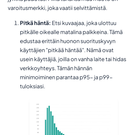
varoitusmerkki, joka vaatii selvittämistä.
Pitkä häntä:
Etsi kuvaajaa, joka ulottuu
pitkälle oikealle matalina palkkeina. Tämä
edustaa erittäin huonon suorituskyvyn
käyttäjien "pitkää häntää". Nämä ovat
usein käyttäjiä, joilla on vanha laite tai hidas
verkkoyhteys. Tämän hännän
minimoiminen parantaa p95- ja p99-
tuloksiasi.