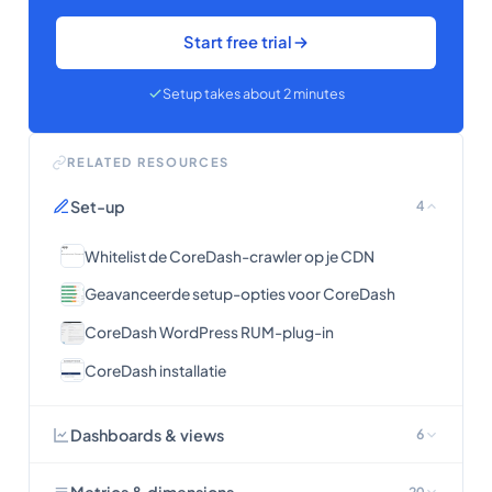
Start free trial
Setup takes about 2 minutes
RELATED RESOURCES
Set-up
4
Whitelist de CoreDash-crawler op je CDN
Geavanceerde setup-opties voor CoreDash
CoreDash WordPress RUM-plug-in
CoreDash installatie
Dashboards & views
6
20