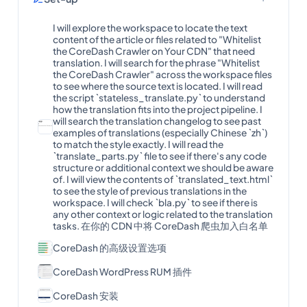
I will explore the workspace to locate the text
content of the article or files related to "Whitelist
the CoreDash Crawler on Your CDN" that need
translation. I will search for the phrase "Whitelist
the CoreDash Crawler" across the workspace files
to see where the source text is located. I will read
the script `stateless_translate.py` to understand
how the translation fits into the project pipeline. I
will search the translation changelog to see past
examples of translations (especially Chinese `zh`)
to match the style exactly. I will read the
`translate_parts.py` file to see if there's any code
structure or additional context we should be aware
of. I will view the contents of `translated_text.html`
to see the style of previous translations in the
workspace. I will check `bla.py` to see if there is
any other context or logic related to the translation
tasks. 在你的 CDN 中将 CoreDash 爬虫加入白名单
CoreDash 的高级设置选项
CoreDash WordPress RUM 插件
CoreDash 安装