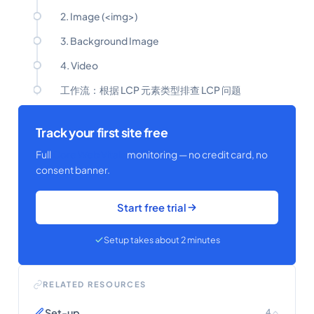
2. Image (<img>)
3. Background Image
4. Video
工作流：根据 LCP 元素类型排查 LCP 问题
Track your first site free
Full
Core Web Vitals
monitoring — no credit card, no
consent banner.
Start free trial
Setup takes about 2 minutes
RELATED RESOURCES
Set-up
4