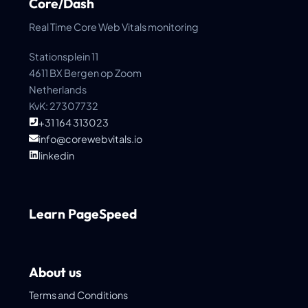
Core/Dash
Real Time Core Web Vitals monitoring
Stationsplein 11
4611 BX Bergen op Zoom
Netherlands
KvK: 27307732
+31 164 313023
info@corewebvitals.io
linkedin
Learn PageSpeed
About us
Terms and Conditions