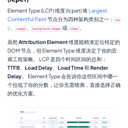
Element Type (LCP) 维度 (lcpet) 将
Largest
Contentful Paint
节点分为四种架构类别之一：
tex
、
、
或
。
t
image
background-image
video
虽然
Attribution Element
维度能精准定位特定的
DOM 节点，但 Element Type 维度决定了你的宏
观工程策略。 LCP 是四个时间区间的总和：
TTFB
、
Load Delay
、
Load Time
和
Render
Delay
。 Element Type 会告诉你这些区间中哪一
个拉低了你的分数，让你无需猜测，直接选择正确
的优化方案。