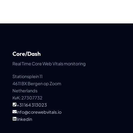
Core/Dash
Real Time Core Web Vitals monitoring
Stationsplein 11
4611 BX Bergen op Zoom
Netherlands
KvK: 27307732
+31 164 313023
info@corewebvitals.io
linkedin