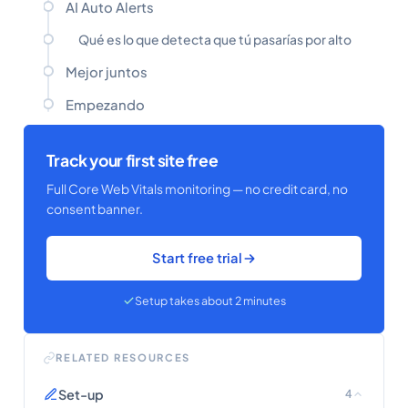
AI Auto Alerts
Qué es lo que detecta que tú pasarías por alto
Mejor juntos
Empezando
Track your first site free
Full Core Web Vitals monitoring — no credit card, no
consent banner.
Start free trial
Setup takes about 2 minutes
RELATED RESOURCES
Set-up
4