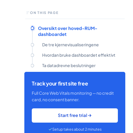
ON THIS PAGE
Oversikt over hoved-RUM-
dashboardet
De tre kjernevisualiseringene
Hvordan bruke dashboardet effektivt
Ta datadrevne beslutninger
Track your first site free
Full Core Web Vitals monitoring — no credit
card, no consent banner.
Start free trial
Setup takes about 2 minutes