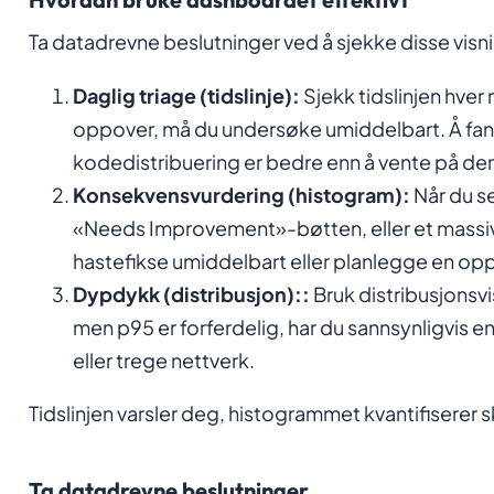
Ta datadrevne beslutninger ved å sjekke disse visn
Daglig triage (tidslinje):
Sjekk tidslinjen hver 
oppover, må du undersøke umiddelbart. Å fang
kodedistribuering er bedre enn å vente på d
Konsekvensvurdering (histogram):
Når du se
«Needs Improvement»-bøtten, eller et massiv
hastefikse umiddelbart eller planlegge en opp
Dypdykk (distribusjon)::
Bruk distribusjonsvis
men p95 er forferdelig, har du sannsynligvis e
eller trege nettverk.
Tidslinjen varsler deg, histogrammet kvantifiserer 
Ta datadrevne beslutninger