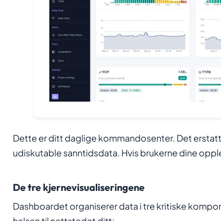
Dette er ditt daglige kommandosenter. Det erstat
udiskutable sanntidsdata. Hvis brukerne dine oppleve
De tre kjernevisualiseringene
Dashboardet organiserer data i tre kritiske kompo
helsen til nettstedet ditt: