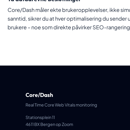
Core/Dash måler ekte brukeropplevelser, ikke simu
sanntid, sikrer du at hver optimalisering du sender u
brukere – noe som direkte påvirker SEO-rangering
Core/Dash
Real Time Core Web Vitals monitoring
Stationsplein 11
4611 BX Bergen op Zoom