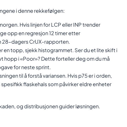
ingene i denne rekkefølgen:
morgen. Hvis linjen for LCP eller INP trender
e opp en regresjon 12 timer etter
en 28-dagers CrUX-rapporten.
r en topp, sjekk histogrammet. Ser du et lite skift i
t hopp i «Poor»? Dette forteller deg om du må
gave for neste sprint.
ningen til å forstå variansen. Hvis p75 er i orden,
n spesifikk flaskehals som påvirker eldre enheter
skaden, og distribusjonen guider løsningen.