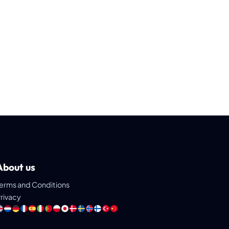
About us
erms and Conditions
rivacy