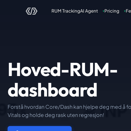
RUM Tracking
AI Agent
Pricing
Fe
▾
▾
Hoved-RUM-
dashboard
Forstå hvordan Core/Dash kan hjelpe deg med å 
Vitals og holde deg rask uten regresjon!