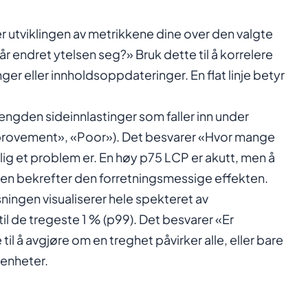
utviklingen av metrikkene dine over den valgte
r endret ytelsen seg?» Bruk dette til å korrelere
r eller innholdsoppdateringer. En flat linje betyr
ngden sideinnlastinger som faller inn under
provement», «Poor»). Det besvarer «Hvor mange
lig et problem er. En høy p75 LCP er akutt, men å
ten bekrefter den forretningsmessige effekten.
ningen visualiserer hele spekteret av
il de tregeste 1 % (p99). Det besvarer «Er
il å avgjøre om en treghet påvirker alle, eller bare
 enheter.