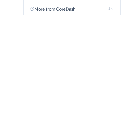
More from CoreDash
1