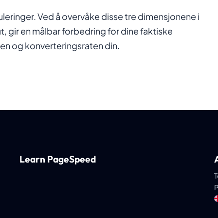
leringer. Ved å overvåke disse tre dimensjonene i
t, gir en målbar forbedring for dine faktiske
en og konverteringsraten din.
Learn PageSpeed
T
P