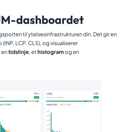
RUM-dashboardet
ten til ytelsesinfrastrukturen din. Det gir en
s
(INP, LCP, CLS), og visualiserer
: en
tidslinje
, et
histogram
og en