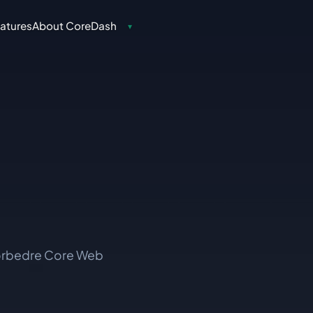
atures
About CoreDash
▾
forbedre Core Web