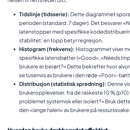
Tidslinje (tidsserie):
Dette diagrammet sporer 
perioden (standard: 7 dager). Det besvarer «Nå
latenstopper med spesifikke kodedistribueringe
stabilitet; en topp betyr regresjon.
Histogram (frekvens):
Histogrammet viser me
spesifikke latensbøtter («Good», «Needs Im
brukere er berørt?» Dette bekrefter hvor alvor
se tusenvis av brukere i den røde «Poor»-bøt
Distribusjon (statistisk spredning):
Denne vis
brukeropplevelser, fra de raskeste 10 % (p10) t
problemet systemisk eller isolert?» Bruk dette t
den «lange halen» av brukere på ressurssvake
Hvordan bruke dashboardet effektivt